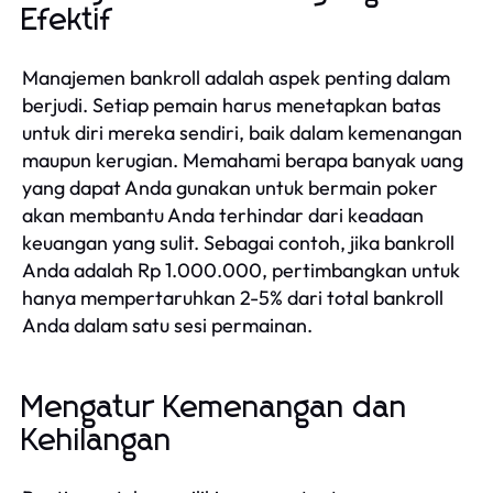
Efektif
Manajemen bankroll adalah aspek penting dalam
berjudi. Setiap pemain harus menetapkan batas
untuk diri mereka sendiri, baik dalam kemenangan
maupun kerugian. Memahami berapa banyak uang
yang dapat Anda gunakan untuk bermain poker
akan membantu Anda terhindar dari keadaan
keuangan yang sulit. Sebagai contoh, jika bankroll
Anda adalah Rp 1.000.000, pertimbangkan untuk
hanya mempertaruhkan 2-5% dari total bankroll
Anda dalam satu sesi permainan.
Mengatur Kemenangan dan
Kehilangan