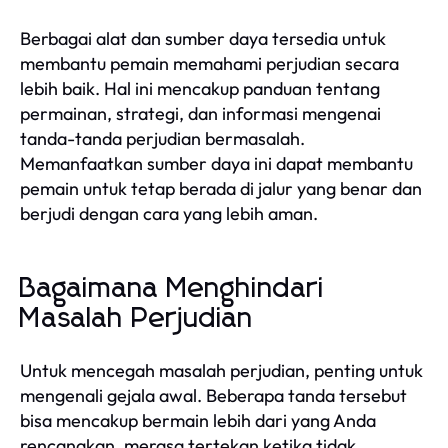
Berbagai alat dan sumber daya tersedia untuk
membantu pemain memahami perjudian secara
lebih baik. Hal ini mencakup panduan tentang
permainan, strategi, dan informasi mengenai
tanda-tanda perjudian bermasalah.
Memanfaatkan sumber daya ini dapat membantu
pemain untuk tetap berada di jalur yang benar dan
berjudi dengan cara yang lebih aman.
Bagaimana Menghindari
Masalah Perjudian
Untuk mencegah masalah perjudian, penting untuk
mengenali gejala awal. Beberapa tanda tersebut
bisa mencakup bermain lebih dari yang Anda
rencanakan, merasa tertekan ketika tidak