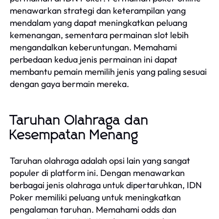
menawarkan strategi dan keterampilan yang
mendalam yang dapat meningkatkan peluang
kemenangan, sementara permainan slot lebih
mengandalkan keberuntungan. Memahami
perbedaan kedua jenis permainan ini dapat
membantu pemain memilih jenis yang paling sesuai
dengan gaya bermain mereka.
Taruhan Olahraga dan
Kesempatan Menang
Taruhan olahraga adalah opsi lain yang sangat
populer di platform ini. Dengan menawarkan
berbagai jenis olahraga untuk dipertaruhkan, IDN
Poker memiliki peluang untuk meningkatkan
pengalaman taruhan. Memahami odds dan